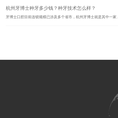
杭州牙博士种牙多少钱？种牙技术怎么样？
牙博士口腔目前连锁规模已涉及多个省市，杭州牙博士就是其中一家..