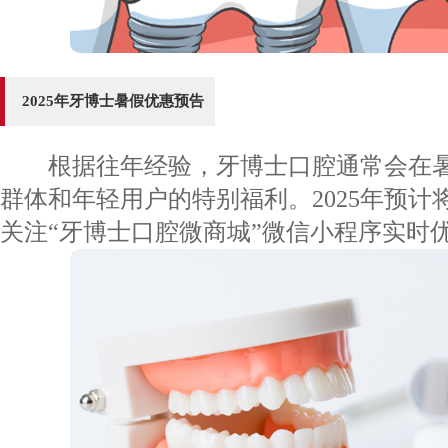
2025年牙博士暑假优惠预告
根据往年经验，牙博士口腔通常会在暑
群体和年轻用户的特别福利。2025年预计
关注“牙博士口腔微商城”微信小程序实时