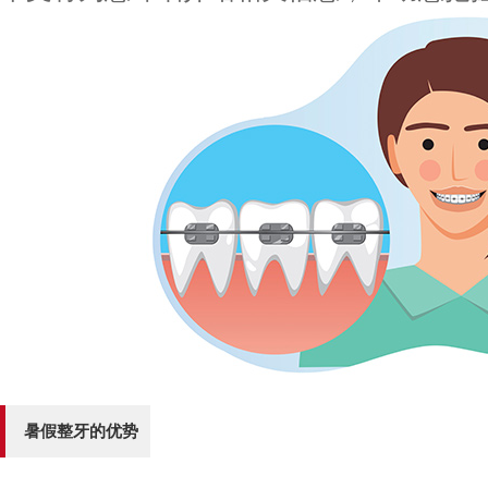
暑假整牙的优势