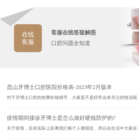
客服在线答疑解惑
在线
客服
口腔问题全知道
昆山牙博士口腔医院价格表-2023年2月版本
对于牙博士口腔的收费价格细节，大家是不是经常会有关注的情况呢..
疫情期间接诊牙博士是怎么做好硬核防护的?
关于疫情，目前实际上距离我们每个人都很近。所以在生活中大家在..