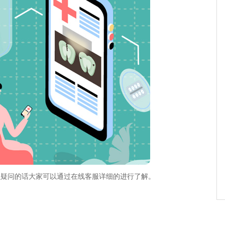
疑问的话大家可以通过在线客服详细的进行了解。