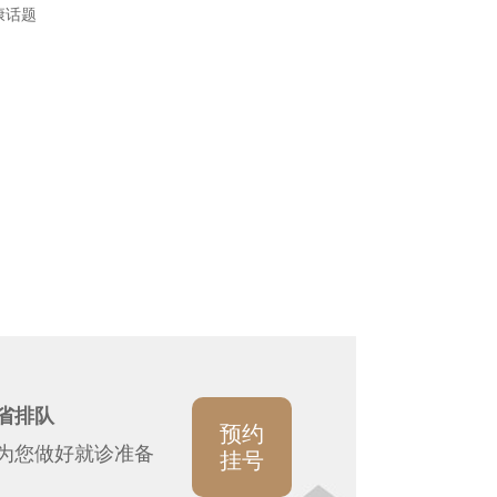
康话题
省排队
预约
为您做好就诊准备
挂号