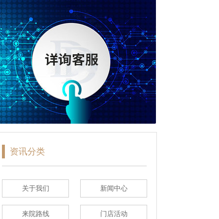
资讯分类
关于我们
新闻中心
来院路线
门店活动