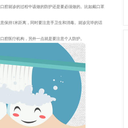
口腔就诊的过程中该做的防护还是要必须做的。比如戴口罩
保持1米距离，同时要注意手卫生和消毒。就诊完毕的话
口腔医疗机构，另外一点就是要注意个人防护。