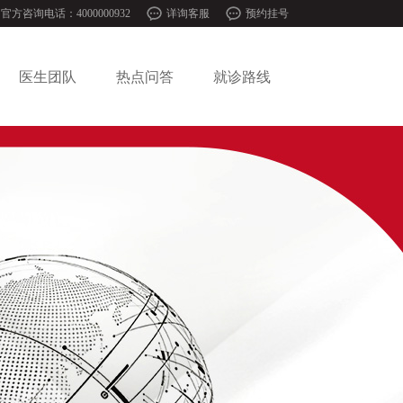
官方咨询电话：4000000932
详询客服
预约挂号
医生团队
热点问答
就诊路线