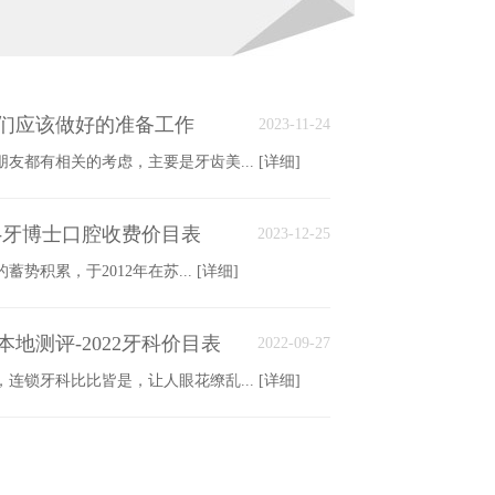
们应该做好的准备工作
2023-11-24
友都有相关的考虑，主要是牙齿美...
[详细]
-牙博士口腔收费价目表
2023-12-25
蓄势积累，于2012年在苏...
[详细]
地测评-2022牙科价目表
2022-09-27
连锁牙科比比皆是，让人眼花缭乱...
[详细]