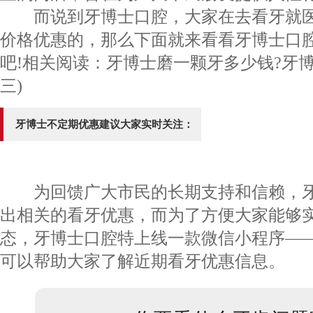
而说到牙博士口腔，大家在去看牙就医
价格优惠的，那么下面就来看看牙博士口
吧!相关阅读：
牙博士磨一颗牙多少钱?牙博
三)
牙博士不定期优惠建议大家实时关注：
为回馈广大市民的长期支持和信赖，牙
出相关的看牙优惠，而为了方便大家能够
态，牙博士口腔特上线一款微信小程序—
可以帮助大家了解近期看牙优惠信息