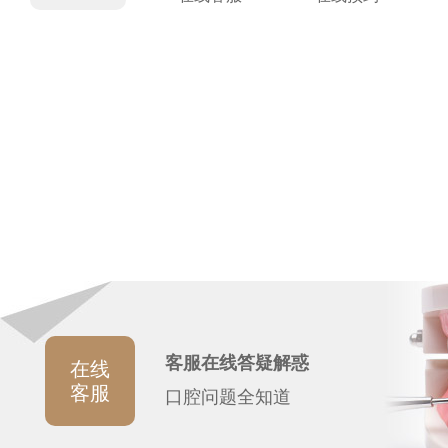
客服在线答疑解惑
在线
客服
口腔问题全知道