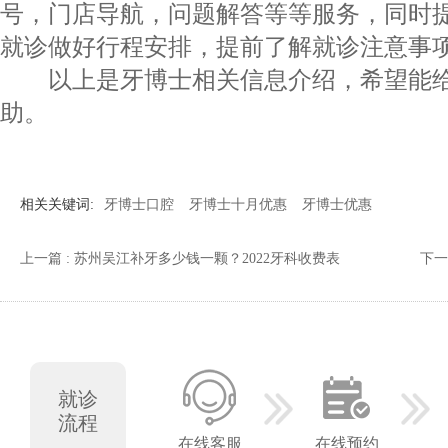
号，门店导航，问题解答等等服务，同时
就诊做好行程安排，提前了解就诊注意事
以上是牙博士相关信息介绍，希望能给
助。
相关关键词:
牙博士口腔
牙博士十月优惠
牙博士优惠
上一篇 : 苏州吴江补牙多少钱一颗？2022牙科收费表
下一
就诊
流程
在线客服
在线预约