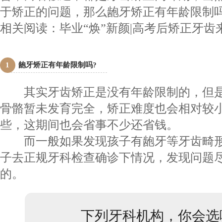
于矫正的问题，那么龅牙矫正有年龄限制吗
相关阅读：
毕业“焕”新颜|高考后矫正牙齿
1
龅牙矫正有年龄限制吗?
其实牙齿矫正是没有年龄限制的，但是
骨骼暂未发育完全，矫正难度也会相对较
些，这期间也会省事不少还省钱。
而一般如果发现孩子有龅牙等牙齿畸形
子去正规牙科检查确诊下情况，发现问题
的。
下列牙科机构，你会选