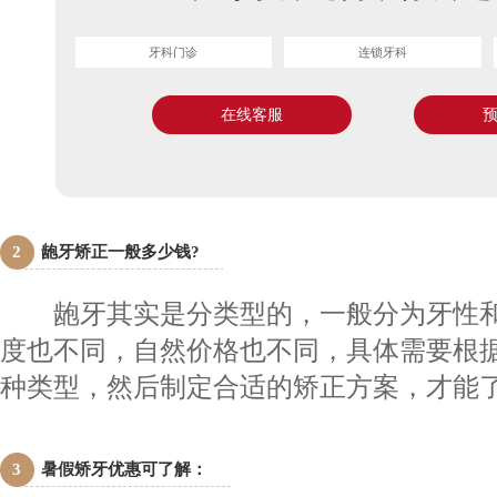
牙科门诊
连锁牙科
在线客服
2
龅牙矫正一般多少钱?
龅牙其实是分类型的，一般分为牙性和
度也不同，自然价格也不同，具体需要根
种类型，然后制定合适的矫正方案，才
3
暑假矫牙优惠可了解：