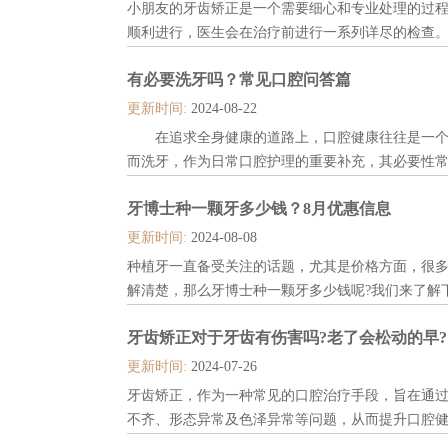
小朋友的牙齿矫正是一个需要细心和专业处理的过
顺利进行，医生会在治疗前进行一系列详尽的检查
需要进行的检查项目。...
有必要洗牙吗？常见口腔问答篇
更新时间:
2024-08-22
在追求全身健康的道路上，口腔健康往往是一个
而洗牙，作为日常口腔护理的重要补充，其必要性
们就来深入探讨一下“有必要洗牙吗?”这一问题。相
牙博士种一颗牙多少钱？8月优惠信息
预约吗?就诊预约指南1为什么需要洗牙? 预防牙
而牙结石则是牙菌斑矿化后......
更新时间:
2024-08-08
种植牙一直备受关注的话题，尤其是价格方面，很
解清楚，那么牙博士种一颗牙多少钱呢?我们来了解下。
牙齿矫正对于牙齿有伤害吗?老了会松动的早?
更新时间:
2024-07-26
牙齿矫正，作为一种常见的口腔治疗手段，旨在通
不齐、形态异常及色泽异常等问题，从而提升口腔
于牙齿有伤害吗?老了会松动的早?今天我们详细探讨一