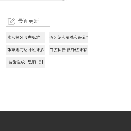
最近更新
木渎拔牙收费标准，
假牙怎么清洗和保养?
了解你拔牙要花费多
-口腔热点问题系列答
张家港万达补蛀牙多
口腔科普|做种植牙有
少钱？
疑篇(31)
少钱一颗？2025费用
没有什么坏处呢?
智齿烂成 “黑洞” 别
了解
慌!这份拯救指南请收
好