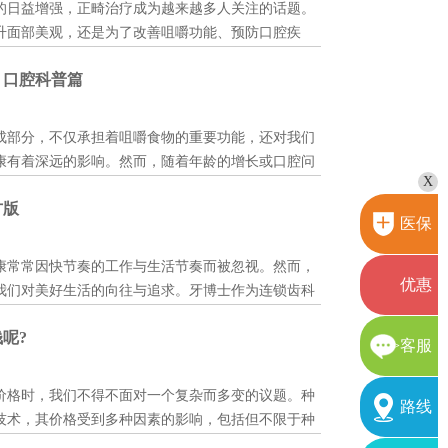
日益增强，正畸治疗成为越来越多人关注的话题。
升面部美观，还是为了改善咀嚼功能、预防口腔疾
。那么，在吴江地区，正畸口腔牙科哪家好呢?我们来
？口腔科普篇
口腔看牙都要预约吗?就诊预约指南1选择正畸口腔牙
....
成部分，不仅承担着咀嚼食物的重要功能，还对我们
康有着深远的影响。然而，随着年龄的增长或口腔问
X
牙齿脱落的问题。那么，如果掉牙后不及时处理，牙
方版
细解答这一问题。...
医保
康常常因快节奏的工作与生活节奏而被忽视。然而，
优惠
我们对美好生活的向往与追求。牙博士作为连锁齿科
友，也成为了众多市民信赖的口腔诊疗机构。而一般
呢?
朋友也会打听清楚门店的情况，比如牙博士一般几点
>客服
价格时，我们不得不面对一个复杂而多变的议题。种
路线
技术，其价格受到多种因素的影响，包括但不限于种
、医疗机构规模、医生经验以及患者的个体差异等。