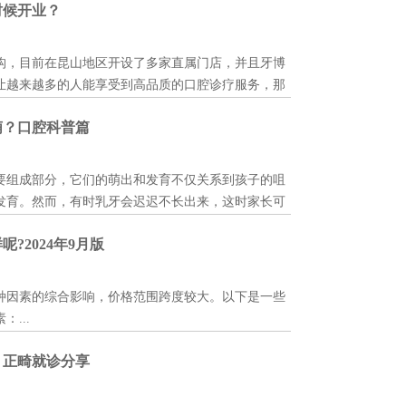
时候开业？
构，目前在昆山地区开设了多家直属门店，并且牙博
让越来越多的人能享受到高品质的口腔诊疗服务，那
开业呢?下面我们来了解下。...
萌？口腔科普篇
组成部分，它们的萌出和发育不仅关系到孩子的咀
发育。然而，有时乳牙会迟迟不长出来，这时家长可
施。本文旨在科普乳牙迟萌的相关知识，帮助家长更
?2024年9月版
关阅读：小孩子洗牙跟大人有区别吗?科普问答 1
....
种因素的综合影响，价格范围跨度较大。以下是一些
...
？正畸就诊分享