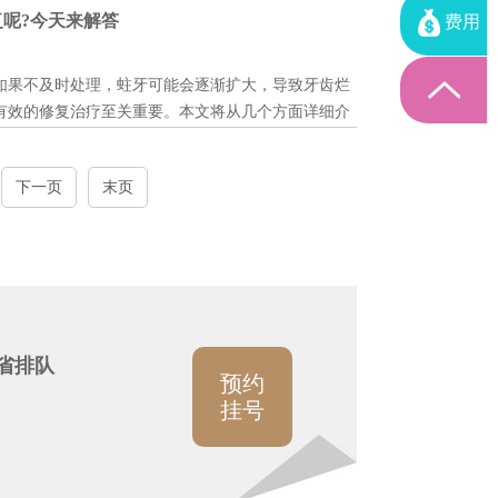
呢?今天来解答
费用
牙的价格，需要从多个维度进行考量。...
如果不及时处理，蛀牙可能会逐渐扩大，导致牙齿烂
有效的修复治疗至关重要。本文将从几个方面详细介
...
下一页
末页
省排队
预约
挂号