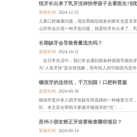
恒牙长出来了乳牙没掉快带孩子去看医生?别
更新时间:
2024-12-25
儿童口腔健康问题，现在我相信很多的家长也是非
么经常会出现一种牙齿问题，就是恒牙长出来了，
不知道该怎么办，有的家长的做法是对的，有的家
长期缺牙会导致骨量流失吗？
具体的看看。...
更新时间:
2024-10-31
在日常生活中，我们常会遇到因各种原因导致的牙
为“人老牙掉”是自然现象，而年轻人则可能因为意
而，长期缺牙不仅影响美观和咀嚼功能，还可能引
镶假牙的这些坑，千万别踩！口腔科普篇
骨量流失。本文将深入探讨长期缺牙与骨量流失之
身健康的影响。...
更新时间:
2024-09-30
镶假牙是许多人因牙齿缺失而选择的一种修复方式
区。本文旨在帮助大家避开镶假牙的“坑”。...
苏州小朋友矫正牙齿要检查哪些项目？
更新时间:
2024-09-14