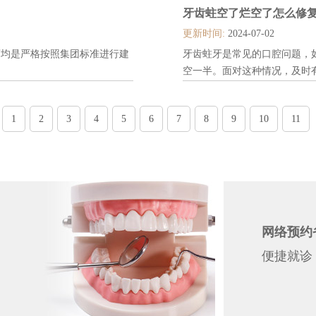
牙齿蛀空了烂空了怎么修复
因此，要全面解析昆山一颗种植
更新时间:
2024-07-02
店均是严格按照集团标准进行建
牙齿蛀牙是常见的口腔问题，
空一半。面对这种情况，及时
绍牙齿蛀牙烂空一半的修复方法。
1
2
3
4
5
6
7
8
9
10
11
网络预约
便捷就诊