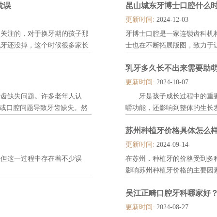
耽误
昆山城东牙博士口腔什么
更新时间:
2024-12-03
常关注的，对于换牙期的孩子那
牙博士口腔是一家连锁齿科机
乳牙还没掉，这个时候很多家长
士也在不断拓展版图，致力于
长的做法则是错误的，今天我们
么昆山城东牙博士口腔什么时候
乳牙多久长不出来需要助
更新时间:
2024-10-07
齿缺失问题。许多老年人认
牙是孩子成长过程中的重要
外或口腔问题导致牙齿缺失。然
嚼功能，还影响到整体的生长
发一系列健康问题，其中就包括
能会考虑是否需要采取助萌措
苏州种植牙价格具体怎么样呢
间的关系，以及缺牙对口腔和全
好地理解和应对这一问题。相
乳牙的正常萌出时间： 一般来..
更新时间:
2024-09-14
，但这一过程中存在着不少误
在苏州，种植牙的价格受到多
影响苏州种植牙价格的主要因素：
吴江正畸口腔牙科哪家好
更新时间:
2024-08-27