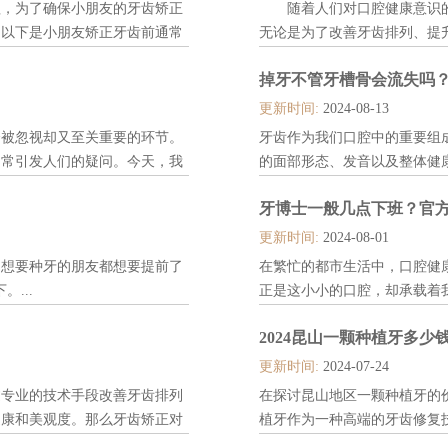
程，为了确保小朋友的牙齿矫正
随着人们对口腔健康意识的
。以下是小朋友矫正牙齿前通常
无论是为了改善牙齿排列、提
病，正畸治疗都显得尤为重要
掉牙不管牙槽骨会流失吗
了解下。相关阅读：去牙博士
科机构的注意事项： 在选择好..
更新时间:
2024-08-13
被忽视却又至关重要的环节。
牙齿作为我们口腔中的重要组
常常引发人们的疑问。今天，我
的面部形态、发音以及整体健
关阅读：去牙博士口腔看牙都要
题的侵袭，许多人可能会面临
牙博士一般几点下班？官
周病：牙菌斑是牙周病的元凶，
槽骨是否会流失呢?本文将为您详
更新时间:
2024-08-01
多想要种牙的朋友都想要提前了
在繁忙的都市生活中，口腔健
...
正是这小小的口腔，却承载着
品牌机构，服务于广大市民朋
2024昆山一颗种植牙多少钱
在去牙博士就诊前，很多患者
下班?下面一起来了解下。...
更新时间:
2024-07-24
过专业的技术手段改善牙齿排列
在探讨昆山地区一颗种植牙的
健康和美观度。那么牙齿矫正对
植牙作为一种高端的牙齿修复
下。...
植体的品牌、材质、手术难度